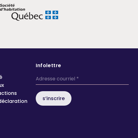
Infolettre
é
ux
actions
s’inscrire
 déclaration