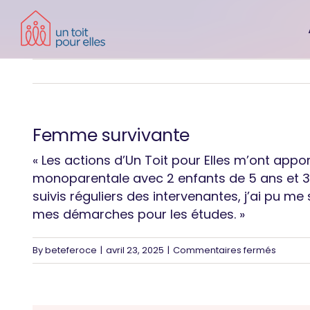
Skip
to
content
Femme survivante
« Les actions d’Un Toit pour Elles m’ont appo
monoparentale avec 2 enfants de 5 ans et 3 an
suivis réguliers des intervenantes, j’ai pu m
mes démarches pour les études. »
sur
By
beteferoce
|
avril 23, 2025
|
Commentaires fermés
Femme
surviva