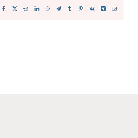
Facebook
X
Reddit
LinkedIn
WhatsApp
Telegram
Tumblr
Pinterest
Vk
Xing
Email